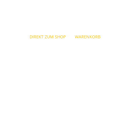
DIREKT ZUM SHOP
WARENKORB
Impressum
Angaben gemäß § 5 DDG:
Goetterfunken Fire&Wein
Daudetstraße 2a
81245 München