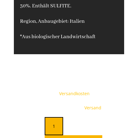
30%. Enthält SULFITE.
Region, Anbaugebiet: Italien
*Aus biologischer Landwirtschaft
10,95
€
inkl. 19 % MwSt.
zzgl.
Versandkosten
35,80 € pro 1 l
inkl. 7% USt. , zzgl.
Versand
Luigi
Aceto
balsamico