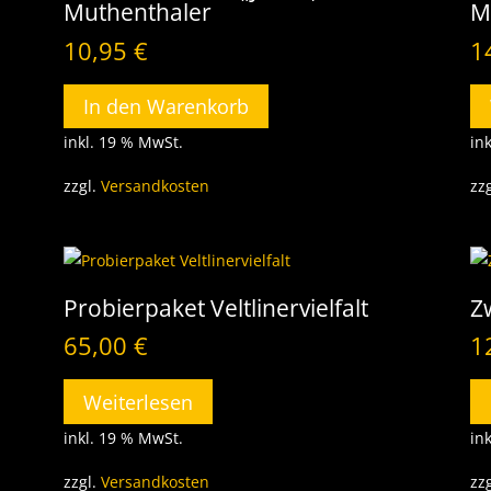
Muthenthaler
M
10,95
€
1
In den Warenkorb
inkl. 19 % MwSt.
in
zzgl.
Versandkosten
zz
Probierpaket Veltlinervielfalt
Z
65,00
€
1
Weiterlesen
inkl. 19 % MwSt.
in
zzgl.
Versandkosten
zz