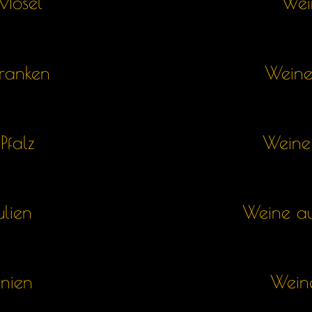
Mosel
Wei
franken
Weine
Pfalz
Weine
lien
Weine au
nien
Weine