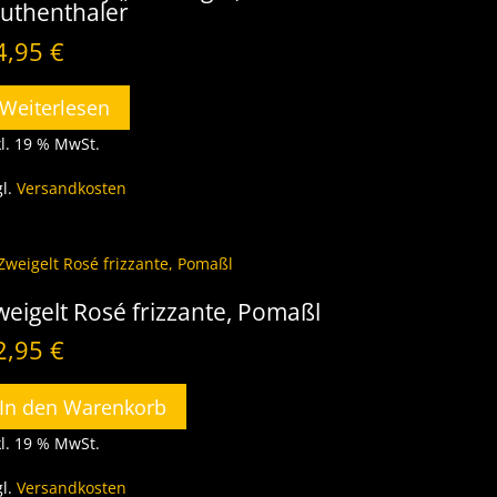
uthenthaler
4,95
€
Weiterlesen
kl. 19 % MwSt.
gl.
Versandkosten
weigelt Rosé frizzante, Pomaßl
2,95
€
In den Warenkorb
kl. 19 % MwSt.
gl.
Versandkosten