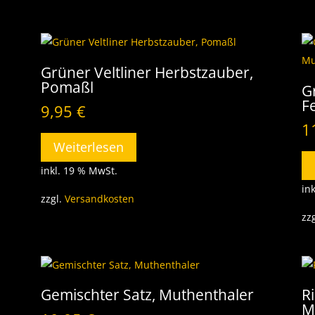
Grüner Veltliner Herbstzauber,
Pomaßl
G
F
9,95
€
1
Weiterlesen
inkl. 19 % MwSt.
in
zzgl.
Versandkosten
zz
Gemischter Satz, Muthenthaler
Ri
M