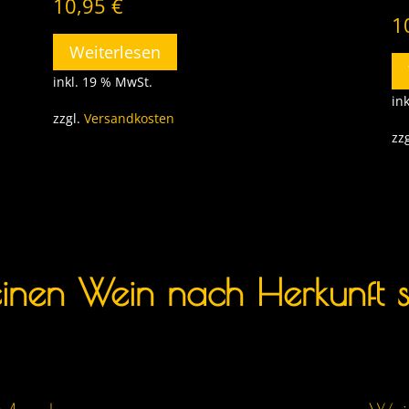
10,95
€
1
Weiterlesen
inkl. 19 % MwSt.
in
zzgl.
Versandkosten
zz
einen Wein nach Herkunft s