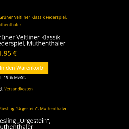
rüner Veltliner Klassik
ederspiel, Muthenthaler
1,95
€
In den Warenkorb
kl. 19 % MwSt.
gl.
Versandkosten
esling „Urgestein“,
uthenthaler