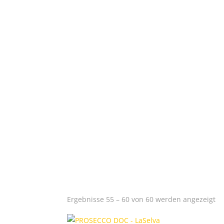
Weine aus Spanien
Leckere Feinkost für Dich
Stöbere in unseren Wein
Na
Ergebnisse 55 – 60 von 60 werden angezeigt
Be
so