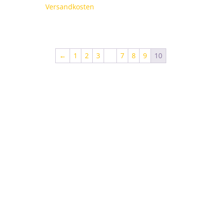
zzgl.
Versandkosten
←
1
2
3
…
7
8
9
10
s unserer Feinkost aus
unden
rden. Verfeinern Sie Ihre Suche oder verwenden Sie die Navigatio