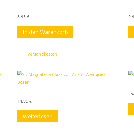
Vereinte Vielfalt – WEIN+GUT Oster
Au
8,95
€
9,
In den Warenkorb
inkl. 19 % MwSt.
in
zzgl.
Versandkosten
zz
PR
St. Magdalena Classico – Ansitz Waldgries, Bozen
29
14,95
€
Weiterlesen
in
inkl. 19 % MwSt.
zz