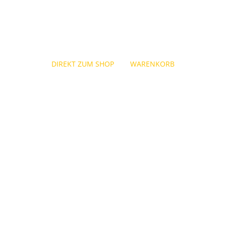
DIREKT ZUM SHOP
WARENKORB
9 in München