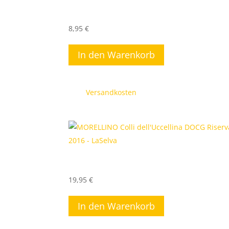
PROSECCO DOC – LaSelva
8,95
€
In den Warenkorb
inkl. 19 % MwSt.
zzgl.
Versandkosten
MORELLINO Colli dell’Uccellina DOCG Riserva
2016 – LaSelva
19,95
€
In den Warenkorb
inkl. 19 % MwSt.