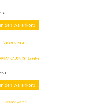
xerrois – WEIN+GUT Oster
95
€
In den Warenkorb
kl. 19 % MwSt.
gl.
Versandkosten
IMA CAUSA IGT LaSelva
,95
€
In den Warenkorb
kl. 19 % MwSt.
gl.
Versandkosten